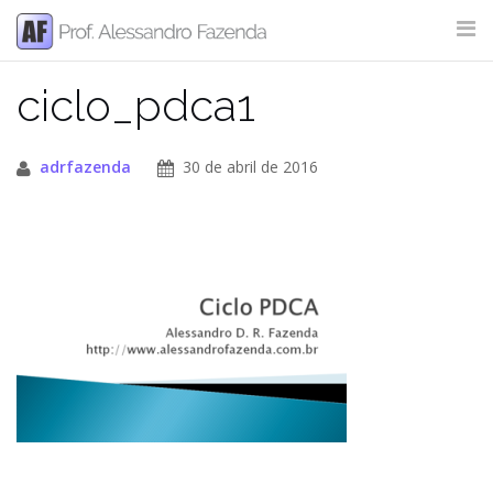
Skip
to
content
ciclo_pdca1
SITE SEARCH
adrfazenda
30 de abril de 2016