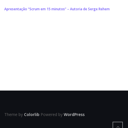
Apresentação “Scrum em 15 minutos” – Autoria de Serge Rehem
Theme by
Colorlib
Powered by
WordPress