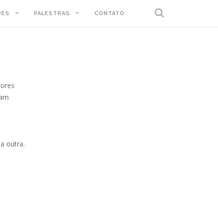
DES
PALESTRAS
CONTATO
tores
gam
a outra.